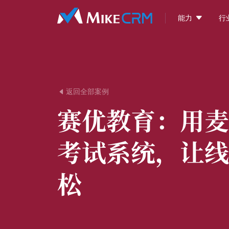

能力
行
返回全部案例

赛优教育：
用麦
考试系统，让线
松