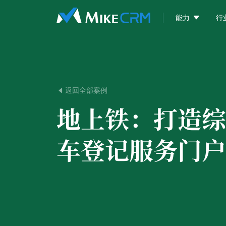

能力
行
返回全部案例

地上铁：
打造综
车登记服务门户