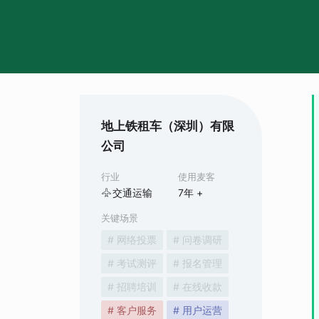
地上铁租车（深圳）有限
公司
行业
使用麦客
交通运输
7
年 +
关键场景
# 网络投票
# 问卷调研
# 考试测评
# 报名管理
# 招聘培训
# 在线收款
# 客户服务
# 用户运营